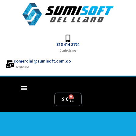
313 414 2794
Contactanos
comercial@sumisoft.com.co
Escribenos
0
$
0