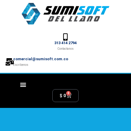
313 414 2794
Contactanos
comercial@sumisoft.com.co
Escribenos
0
$
0