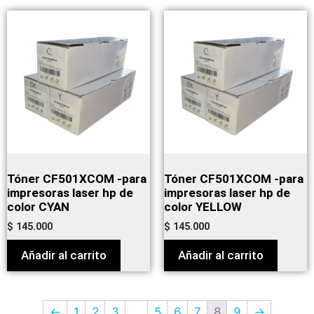
Tóner CF501XCOM -para
Tóner CF501XCOM -para
impresoras laser hp de
impresoras laser hp de
color CYAN
color YELLOW
$
145.000
$
145.000
Añadir al carrito
Añadir al carrito
←
1
2
3
…
5
6
7
8
9
→