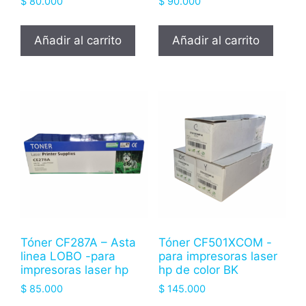
$
80.000
$
90.000
Añadir al carrito
Añadir al carrito
Tóner CF287A – Asta
Tóner CF501XCOM -
linea LOBO -para
para impresoras laser
impresoras laser hp
hp de color BK
$
85.000
$
145.000