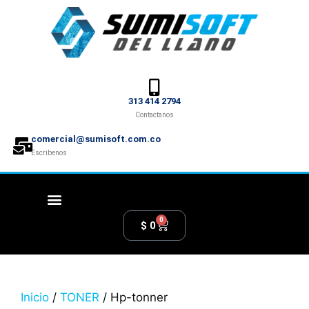
313 414 2794
Contactanos
comercial@sumisoft.com.co
Escribenos
0
$
0
Inicio
/
TONER
/ Hp-tonner