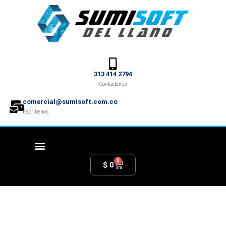
313 414 2794
Contactanos
comercial@sumisoft.com.co
Escribenos
0
$
0