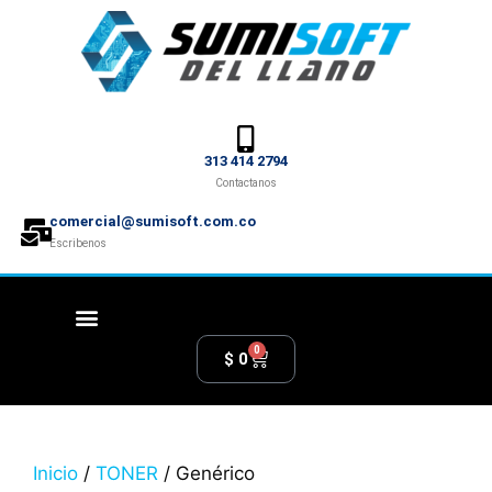
313 414 2794
Contactanos
comercial@sumisoft.com.co
Escribenos
0
$
0
Inicio
/
TONER
/ Genérico