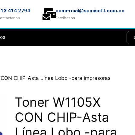
313 414 2794
comercial@sumisoft.com.co
ontactanos
Escribenos
NOS
 CON CHIP-Asta Línea Lobo -para impresoras
Toner W1105X
CON CHIP-Asta
Línea Lobo -para