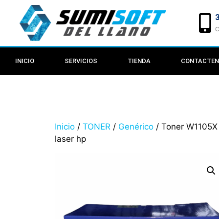
C
INICIO
SERVICIOS
TIENDA
CONTACTE
Inicio
/
TONER
/
Genérico
/ Toner W1105X
laser hp