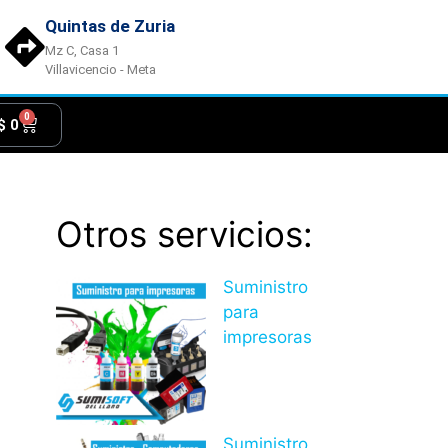
Quintas de Zuria
Mz C, Casa 1
Villavicencio - Meta
0
$
0
Otros servicios:
Suministro
para
impresoras
Suministro