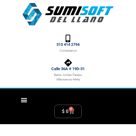
313 414 2794
Contactanos
Calle 36A # 19D-31
Barrio Jordan Paraiso
Villavicencio-Meta
0
$
0