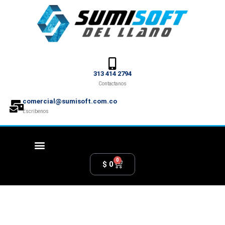
313 414 2794
Contactanos
comercial@sumisoft.com.co
Escribenos
0
$
0