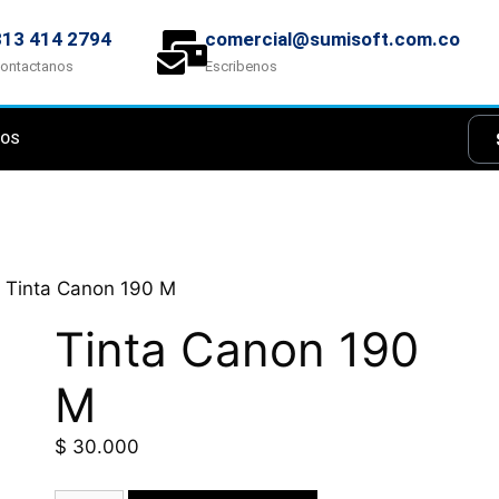
313 414 2794
comercial@sumisoft.com.co
ontactanos
Escribenos
NOS
 Tinta Canon 190 M
Tinta Canon 190
M
$
30.000