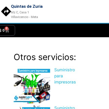
Quintas de Zuria
Mz C, Casa 1
Villavicencio - Meta
0
$
0
Otros servicios:
Suministro
para
impresoras
Suministro