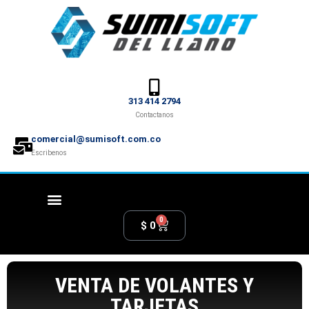
313 414 2794
Contactanos
comercial@sumisoft.com.co
Escribenos
0
$
0
VENTA DE VOLANTES Y
TARJETAS