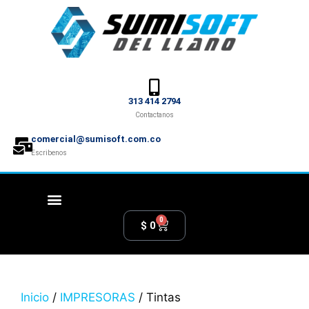
313 414 2794
Contactanos
comercial@sumisoft.com.co
Escribenos
0
$
0
Inicio
/
IMPRESORAS
/ Tintas