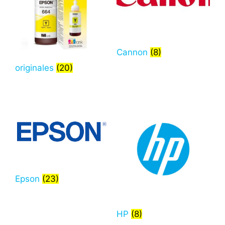
Cannon
(8)
originales
(20)
Epson
(23)
HP
(8)