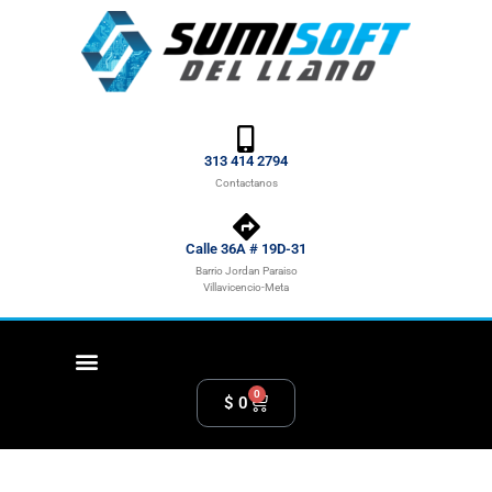
313 414 2794
Contactanos
Calle 36A # 19D-31
Barrio Jordan Paraiso
Villavicencio-Meta
0
$
0