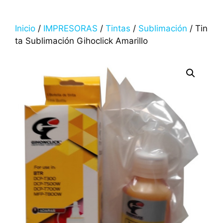
Inicio
/
IMPRESORAS
/
Tintas
/
Sublimación
/ Tin
ta Sublimación Gihoclick Amarillo