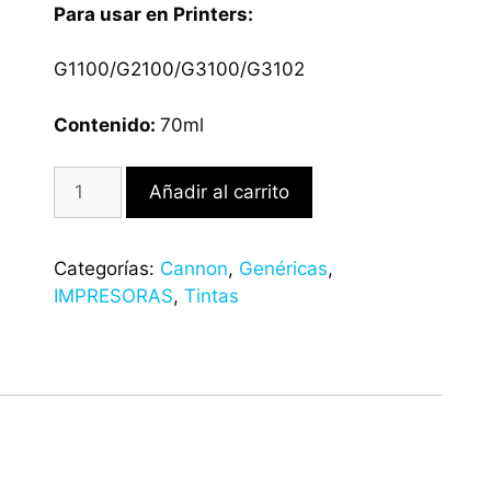
Para usar en Printers:
G1100/G2100/G3100/G3102
Contenido:
70ml
Añadir al carrito
Categorías:
Cannon
,
Genéricas
,
IMPRESORAS
,
Tintas