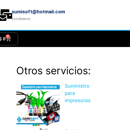
sumisoft@hotmail.com
Escribenos
0
$
0
Otros servicios:
Suministro
para
impresoras