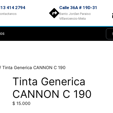
313 414 2794
Calle 36A # 19D-31
ontactanos
Barrio Jordan Paraiso
Villavicencio-Meta
NOS
/ Tinta Generica CANNON C 190
Tinta Generica
CANNON C 190
$
15.000