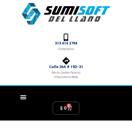
313 414 2794
Contactanos
Calle 36A # 19D-31
Barrio Jordan Paraiso
Villavicencio-Meta
0
$
0