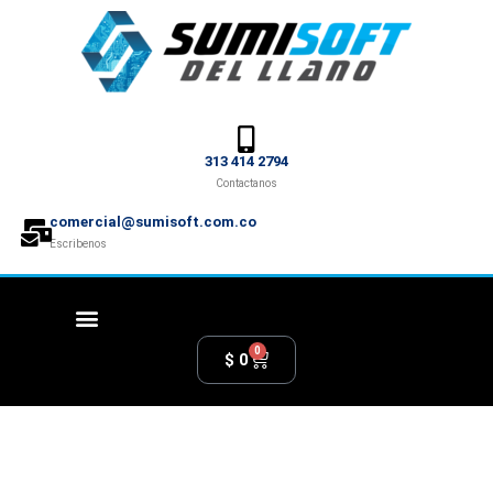
313 414 2794
Contactanos
comercial@sumisoft.com.co
Escribenos
0
$
0