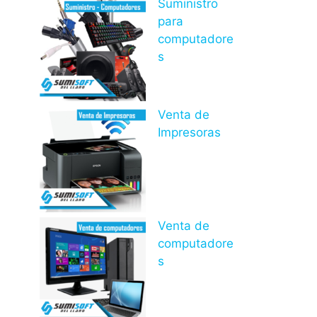
Suministro
para
computadore
s
Venta de
Impresoras
Venta de
computadore
s