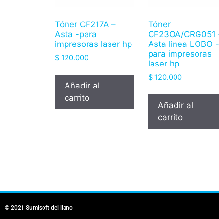
Tóner CF217A –
Tóner
Asta -para
CF23OA/CRG051 
impresoras laser hp
Asta linea LOBO 
para impresoras
$
120.000
laser hp
$
120.000
Añadir al
carrito
Añadir al
carrito
© 2021 Sumisoft del llano