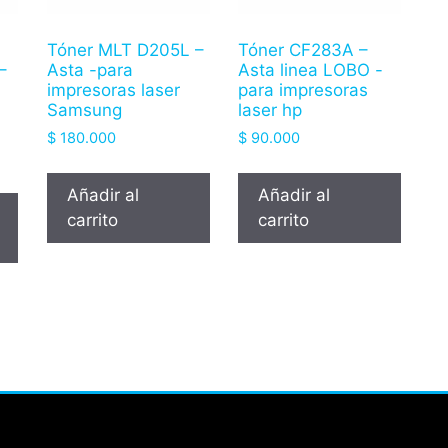
Tóner MLT D205L –
Tóner CF283A –
–
Asta -para
Asta linea LOBO -
-
impresoras laser
para impresoras
Samsung
laser hp
$
180.000
$
90.000
Añadir al
Añadir al
carrito
carrito