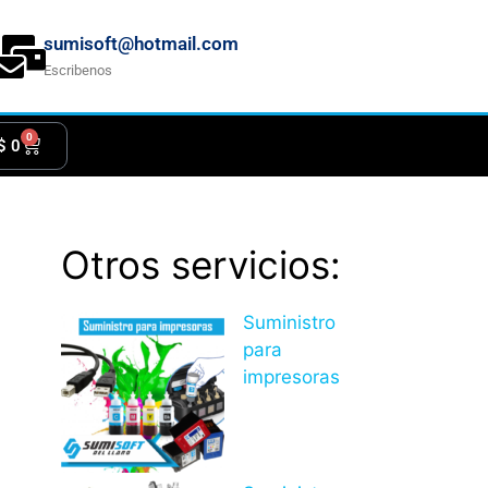
sumisoft@hotmail.com
Escribenos
0
$
0
Otros servicios:
Suministro
para
impresoras