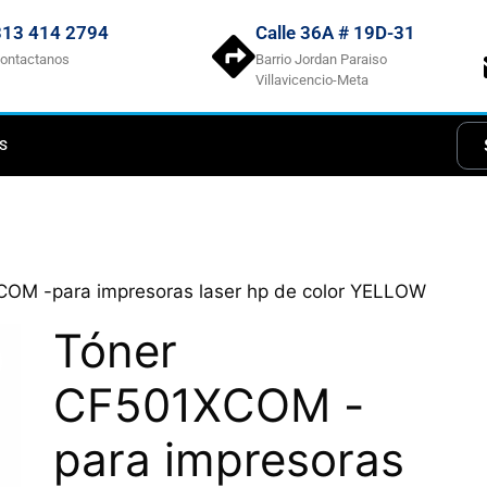
313 414 2794
Calle 36A # 19D-31
ontactanos
Barrio Jordan Paraiso
Villavicencio-Meta
S
OM -para impresoras laser hp de color YELLOW
Tóner
CF501XCOM -
para impresoras