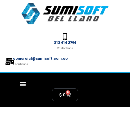
313 414 2794
Contactanos
comercial@sumisoft.com.co
Escribenos
0
$
0