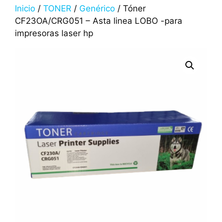
Inicio
/
TONER
/
Genérico
/ Tóner
CF23OA/CRG051 – Asta linea LOBO -para
impresoras laser hp