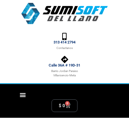
313 414 2794
Contactanos
Calle 36A # 19D-31
Barrio Jordan Paraiso
Villavicencio-Meta
0
$
0