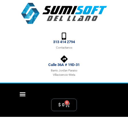
313 414 2794
Contactanos
Calle 36A # 19D-31
Barrio Jordan Paraiso
Villavicencio-Meta
0
$
0