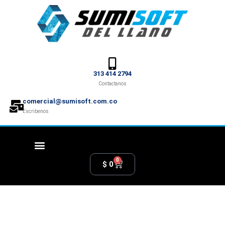
313 414 2794
Contactanos
comercial@sumisoft.com.co
Escribenos
0
$
0