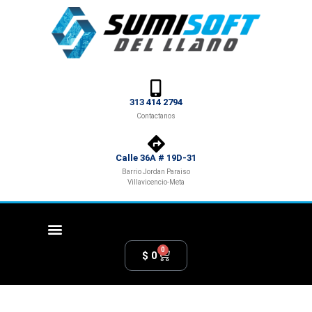
313 414 2794
Contactanos
Calle 36A # 19D-31
Barrio Jordan Paraiso
Villavicencio-Meta
0
$
0