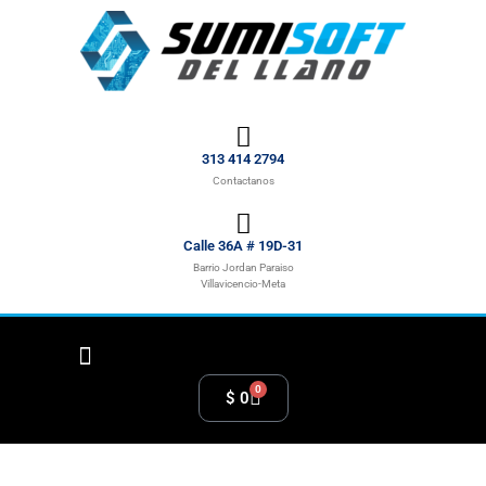
313 414 2794
Contactanos
Calle 36A # 19D-31
Barrio Jordan Paraiso
Villavicencio-Meta
0
$
0