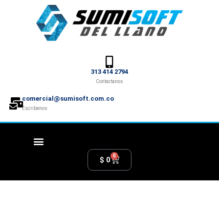
313 414 2794
Contactanos
comercial@sumisoft.com.co
Escribenos
0
$
0