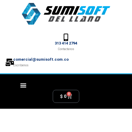
313 414 2794
Contactanos
comercial@sumisoft.com.co
Escribenos
0
$
0