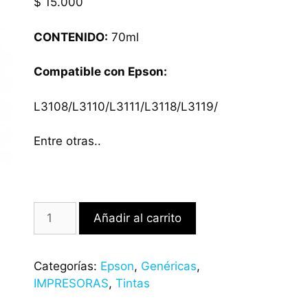
$
15.000
CONTENIDO:
70ml
Compatible con Epson:
L3108/L3110/L3111/L3118/L3119/
Entre otras..
Añadir al carrito
Categorías:
Epson
,
Genéricas
,
IMPRESORAS
,
Tintas