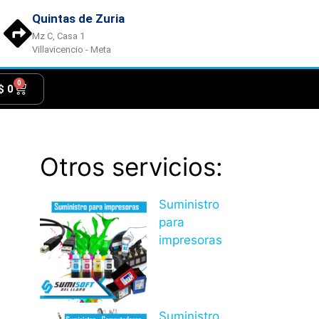
Quintas de Zuria
Mz C, Casa 1
Villavicencio - Meta
0
$
0
Otros servicios:
Suministro
para
impresoras
Suministro