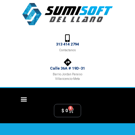
313 414 2794
Contactanos
Calle 36A # 19D-31
Barrio Jordan Paraiso
Villavicencio-Meta
0
$
0