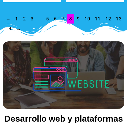
←
1
2
3
…
5
6
7
8
9
10
11
12
13
14
→
Desarrollo web y plataformas