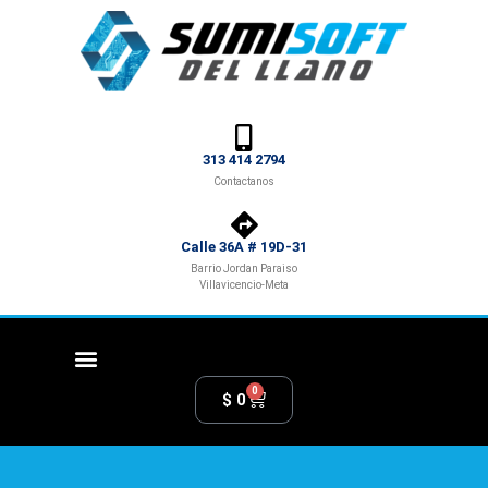
313 414 2794
Contactanos
Calle 36A # 19D-31
Barrio Jordan Paraiso
Villavicencio-Meta
0
$
0