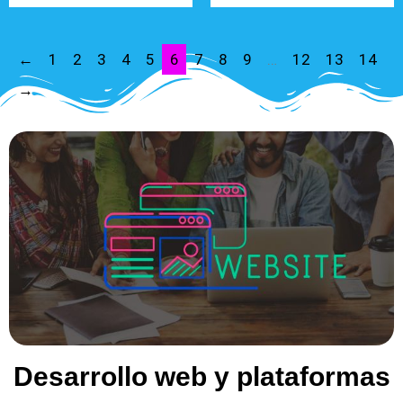
←
1
2
3
4
5
6
7
8
9
…
12
13
14
→
Desarrollo web y plataformas