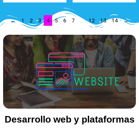
←
1
2
3
4
5
6
7
…
12
13
14
→
Desarrollo web y plataformas