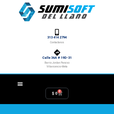
313 414 2794
Contactanos
Calle 36A # 19D-31
Barrio Jordan Paraiso
Villavicencio-Meta
0
$
0