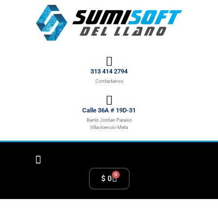
313 414 2794
Contactanos
Calle 36A # 19D-31
Barrio Jordan Paraiso
Villavicencio-Meta
0
$
0