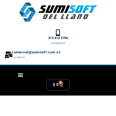
313 414 2794
Contactanos
comercial@sumisoft.com.co
Escribenos
0
$
0