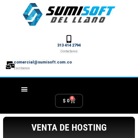
313 414 2794
Contactanos
comercial@sumisoft.com.co
Escribenos
0
$
0
VENTA DE HOSTING