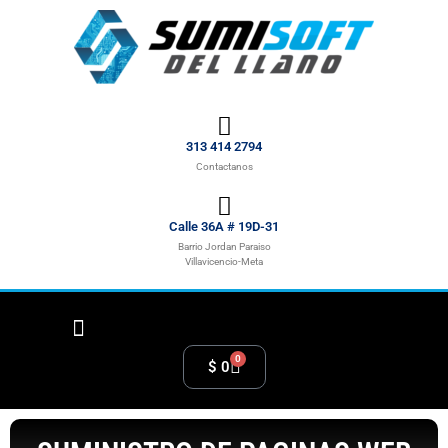
313 414 2794
Contactanos
Calle 36A # 19D-31
Barrio Jordan Paraiso
Villavicencio-Meta
0
$
0