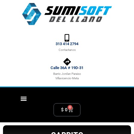
313 414 2794
Contactanos
Calle 36A # 19D-31
Barrio Jordan Paraiso
Villavicencio-Meta
0
$
0